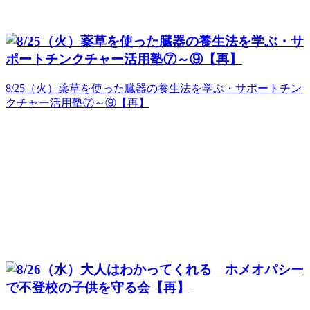
8/25（火）薬草を使った臓器の養生法を学ぶ・サポートチン
クチャー活用塾⑦～⑨【再】