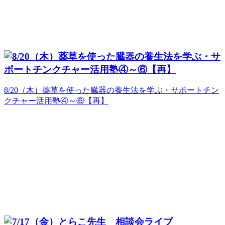
8/20（木）薬草を使った臓器の養生法を学ぶ・サポートチン
クチャー活用塾④～⑥【再】