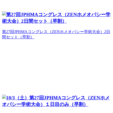
第27回JPHMAコングレス（ZENホメオパシー学術大会）2日
間セット（早割）