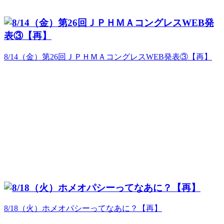
8/14（金）第26回ＪＰＨＭＡコングレスWEB発表③【再】
8/18（火）ホメオパシーってなあに？【再】