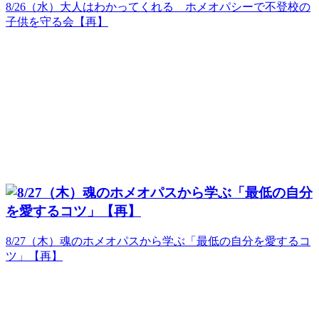
8/26（水）大人はわかってくれる ホメオパシーで不登校の
子供を守る会【再】
8/27（木）魂のホメオパスから学ぶ「最低の自分を愛するコ
ツ」【再】