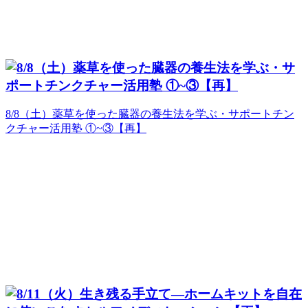
8/8（土）薬草を使った臓器の養生法を学ぶ・サポートチン
クチャー活用塾 ①~③【再】