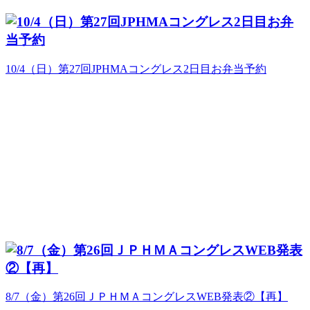
10/4（日）第27回JPHMAコングレス2日目お弁当予約
8/7（金）第26回ＪＰＨＭＡコングレスWEB発表②【再】