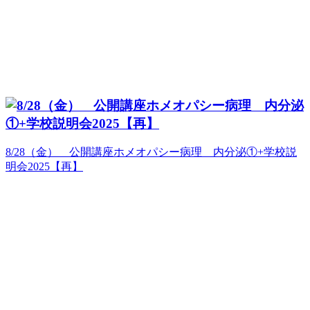
8/28（金） 公開講座ホメオパシー病理 内分泌①+学校説
明会2025【再】